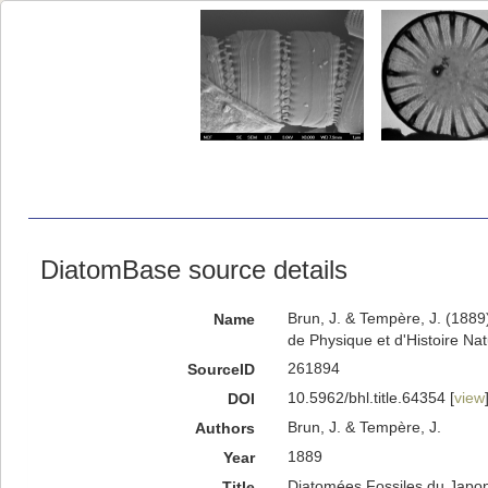
DiatomBase source details
Brun, J. & Tempère, J. (1889
Name
de Physique et d'Histoire Nat
261894
SourceID
10.5962/bhl.title.64354 [
view
DOI
Brun, J. & Tempère, J.
Authors
1889
Year
Diatomées Fossiles du Japon
Title