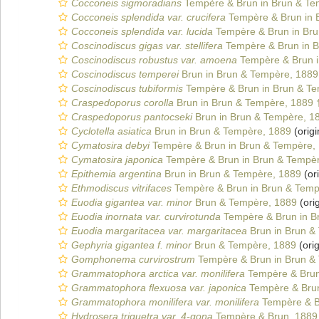
Cocconeis sigmoradians
Tempère & Brun in Brun & Te
Cocconeis splendida var. crucifera
Tempère & Brun in 
Cocconeis splendida var. lucida
Tempère & Brun in Bru
Coscinodiscus gigas var. stellifera
Tempère & Brun in B
Coscinodiscus robustus var. amoena
Tempère & Brun i
Coscinodiscus temperei
Brun in Brun & Tempère, 1889
Coscinodiscus tubiformis
Tempère & Brun in Brun & T
Craspedoporus corolla
Brun in Brun & Tempère, 1889 
Craspedoporus pantocseki
Brun in Brun & Tempère, 1
Cyclotella asiatica
Brun in Brun & Tempère, 1889
(origi
Cymatosira debyi
Tempère & Brun in Brun & Tempère,
Cymatosira japonica
Tempère & Brun in Brun & Tempè
Epithemia argentina
Brun in Brun & Tempère, 1889
(ori
Ethmodiscus vitrifaces
Tempère & Brun in Brun & Temp
Euodia gigantea var. minor
Brun & Tempère, 1889
(orig
Euodia inornata var. curvirotunda
Tempère & Brun in B
Euodia margaritacea var. margaritacea
Brun in Brun &
Gephyria gigantea f. minor
Brun & Tempère, 1889
(orig
Gomphonema curvirostrum
Tempère & Brun in Brun &
Grammatophora arctica var. monilifera
Tempère & Brun
Grammatophora flexuosa var. japonica
Tempère & Brun
Grammatophora monilifera var. monilifera
Tempère & B
Hydrosera triquetra var. 4-gona
Tempère & Brun, 1889