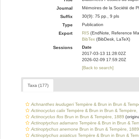
Mémoires de la Société de Ph
Journal
30(9): 75 pp., 9 pls
Suffix
Publication
Type
RIS
(EndNote, Reference Man
Export
BibTex
(BibDesk, LaTeX)
Date
Sessions
2017-03-13 11:28:02Z
2026-02-09 17:59:20Z
[Back to search]
Taxa (177)
Achnanthes leudugeri
Tempère & Brun in Brun & Temp
Actinocyclus calix
Tempère & Brun in Brun & Tempère,
Actinocyclus flos
Brun in Brun & Tempère, 1889
(origin
Actinoptychus adamans
Tempère & Brun in Brun & Te
Actinoptychus anemone
Brun in Brun & Tempère, 1889
Actinoptychus asiaticus
Tempère & Brun in Brun & Tem