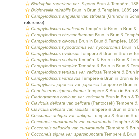
Biddulphia roperiana var. 3-gona
Brun & Tempère, 188
Brightwellia mirabilis
Brun in Brun & Tempère, 1889
(or
Campylodiscus angularis var. striolata
(Grunow in Schm
reference)
Campylodiscus canalisatus
Tempère & Brun in Brun & 
Campylodiscus chrysanthemum
Brun in Brun & Tempè
Campylodiscus clivosus
Brun in Brun & Tempère, 1889
Campylodiscus hypodromus var. hypodromus
Brun in 
Campylodiscus rivulosus
Tempère & Brun in Brun & Te
Campylodiscus scalaris
Tempère & Brun in Brun & Tem
Campylodiscus simplex
Tempère & Brun in Brun & Tem
Campylodiscus teniatus var. radiosa
Tempère & Brun i
Campylodiscus vitricavus
Tempère & Brun in Brun & T
Campylosira japonica var. japonica
Tempère & Brun in 
Chaetoceros sigmocalamus
Tempère & Brun in Brun &
Cladogramma conicum var. reticulata
Brun in Brun & T
Clavicula delicata var. delicata
(Pantocsek) Tempere & 
Clavicula delicata var. radiata
Tempère & Brun in Brun 
Cocconeis antiqua var. antiqua
Tempère & Brun in Bru
Cocconeis curvirotunda var. curvirotunda
Tempère & Br
Cocconeis pellucida var. curvirotunda
(Tempère & Brun
Cocconeis sigma var. sparsipunctata
Tempère & Brun i