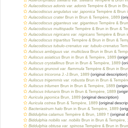
Asteromphalus stellaris var. stellaris
Tempère & Brun in
Aulacodiscus adonis var. adonis
Tempère & Brun in Br
Aulacodiscus angulatus var. japonica
Tempère & Brun i
Aulacodiscus crater
Brun in Brun & Tempère, 1889
(ori
Aulacodiscus giganteus var. giganteus
Tempère & Brun
Aulacodiscus multispadix
Tempère & Brun in Brun & T
Aulacodiscus nigricans var. nigricans
Tempère & Brun i
Aulacodiscus tripartitus
Tempère & Brun in Brun & Tem
Aulacodiscus tubulo-crenatus var. tubulo-crenatus
Temp
Auliscus ambiguus var. multiclava
Brun in Brun & Temp
Auliscus asiaticus
Brun in Brun & Tempère, 1889
(origi
Auliscus crystallinus
Brun in Brun & Tempère, 1889
(ori
Auliscus grunovii var. flammula
Tempère & Brun in Bru
Auliscus tricorona
J.-J.Brun, 1889
(original description)
Auliscus trigemmis var. robusta
Brun in Brun & Tempèr
Auliscus trilumen
Brun in Brun & Tempère, 1889
(origin
Auliscus trilunaris
Brun in Brun & Tempère, 1889
(origi
Auricula japonica
Brun, 1889
(original description)
Auricula ostrea
Brun & Tempère, 1889
(original descrip
Bacteriastrum halo
Brun in Brun & Tempère, 1889
(orig
Biddulphia calamus
Tempère & Brun, 1889 †
(original 
Biddulphia nobilis var. nobilis
Brun in Brun & Tempère,
Biddulphia obtusa var. spinosa
Tempère & Brun in Bru