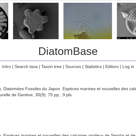
DiatomBase
Intro
|
Search taxa
|
Taxon tree
|
Sources
|
Statistics
|
Editors
|
Log in
). Diatomées Fossiles du Japon. Espèces marines et nouvelles des cal
urelle de Genève, 30(9): 75 pp., 9 pls
]
. Espèces marines et nouvelles des calcaires argileux de Sendaï et d