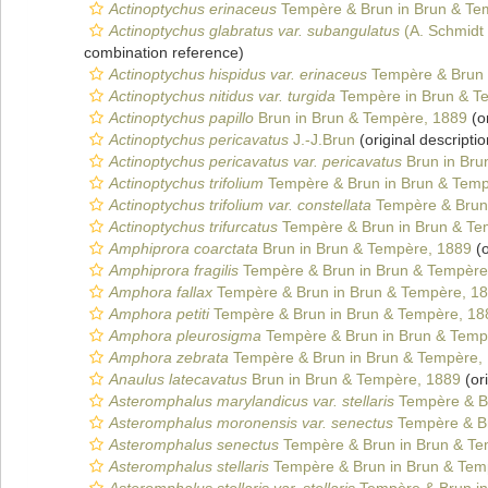
Actinoptychus erinaceus
Tempère & Brun in Brun & Te
Actinoptychus glabratus var. subangulatus
(A. Schmidt 
combination reference)
Actinoptychus hispidus var. erinaceus
Tempère & Brun 
Actinoptychus nitidus var. turgida
Tempère in Brun & T
Actinoptychus papillo
Brun in Brun & Tempère, 1889
(or
Actinoptychus pericavatus
J.-J.Brun
(original descriptio
Actinoptychus pericavatus var. pericavatus
Brun in Bru
Actinoptychus trifolium
Tempère & Brun in Brun & Temp
Actinoptychus trifolium var. constellata
Tempère & Brun 
Actinoptychus trifurcatus
Tempère & Brun in Brun & Te
Amphiprora coarctata
Brun in Brun & Tempère, 1889
(o
Amphiprora fragilis
Tempère & Brun in Brun & Tempère
Amphora fallax
Tempère & Brun in Brun & Tempère, 1
Amphora petiti
Tempère & Brun in Brun & Tempère, 18
Amphora pleurosigma
Tempère & Brun in Brun & Temp
Amphora zebrata
Tempère & Brun in Brun & Tempère,
Anaulus latecavatus
Brun in Brun & Tempère, 1889
(ori
Asteromphalus marylandicus var. stellaris
Tempère & Br
Asteromphalus moronensis var. senectus
Tempère & Br
Asteromphalus senectus
Tempère & Brun in Brun & Te
Asteromphalus stellaris
Tempère & Brun in Brun & Tem